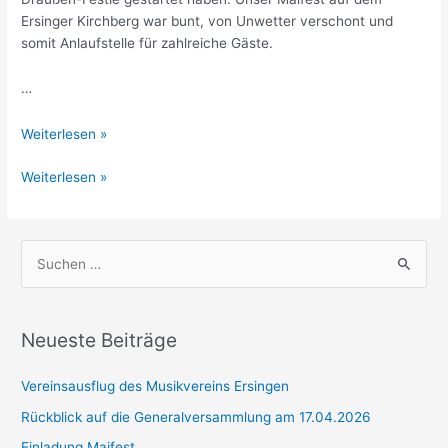
Ersinger Kirchberg war bunt, von Unwetter verschont und
somit Anlaufstelle für zahlreiche Gäste.
…
Rückblick
Weiterlesen »
Maifest
Rückblick
Weiterlesen »
Maifest
S
u
c
h
Neueste Beiträge
e
Vereinsausflug des Musikvereins Ersingen
n
n
Rückblick auf die Generalversammlung am 17.04.2026
a
Einladung Maifest