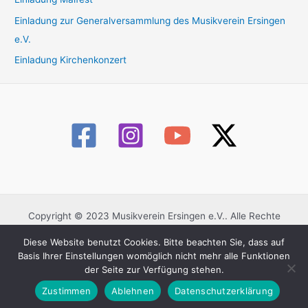
c
Einladung zur Generalversammlung des Musikverein Ersingen
h
e.V.
:
Einladung Kirchenkonzert
Copyright © 2023 Musikverein Ersingen e.V.. Alle Rechte
vorbehalten.
Diese Website benutzt Cookies. Bitte beachten Sie, dass auf
Datenschutzerklärung
Basis Ihrer Einstellungen womöglich nicht mehr alle Funktionen
Impressum
der Seite zur Verfügung stehen.
Kontaktformular
Zustimmen
Ablehnen
Datenschutzerklärung