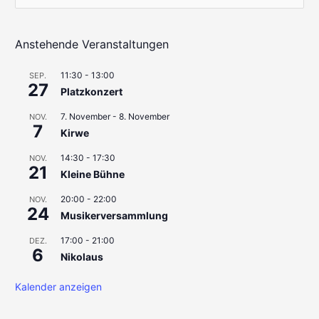
u
c
h
Anstehende Veranstaltungen
e
11:30
-
13:00
SEP.
n
27
Platzkonzert
n
7. November
-
8. November
a
NOV.
7
Kirwe
c
h
14:30
-
17:30
NOV.
21
Kleine Bühne
:
20:00
-
22:00
NOV.
24
Musikerversammlung
17:00
-
21:00
DEZ.
6
Nikolaus
Kalender anzeigen