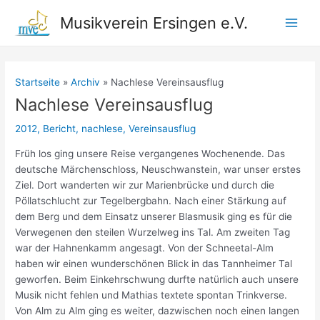
Zum
Musikverein Ersingen e.V.
Inhalt
Main
springen
Men
Startseite
Archiv
Nachlese Vereinsausflug
Nachlese Vereinsausflug
2012
,
Bericht
,
nachlese
,
Vereinsausflug
Früh los ging unsere Reise vergangenes Wochenende. Das
deutsche Märchenschloss, Neuschwanstein, war unser erstes
Ziel. Dort wanderten wir zur Marienbrücke und durch die
Pöllatschlucht zur Tegelbergbahn. Nach einer Stärkung auf
dem Berg und dem Einsatz unserer Blasmusik ging es für die
Verwegenen den steilen Wurzelweg ins Tal. Am zweiten Tag
war der Hahnenkamm angesagt. Von der Schneetal-Alm
haben wir einen wunderschönen Blick in das Tannheimer Tal
geworfen. Beim Einkehrschwung durfte natürlich auch unsere
Musik nicht fehlen und Mathias textete spontan Trinkverse.
Von Alm zu Alm ging es weiter, dazwischen noch einen langen