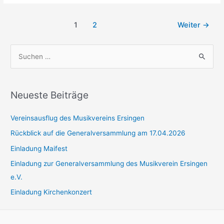
neuen
Outfit
Musikantenschmeißer-
Seitennummerierung
1
2
Weiter
→
Outfit
der
Beiträge
S
u
c
h
Neueste Beiträge
e
Vereinsausflug des Musikvereins Ersingen
n
n
Rückblick auf die Generalversammlung am 17.04.2026
a
Einladung Maifest
c
Einladung zur Generalversammlung des Musikverein Ersingen
h
e.V.
:
Einladung Kirchenkonzert