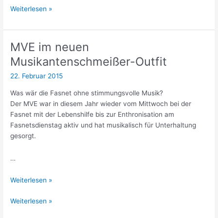
Die
Weiterlesen »
Jahreszeit
5.
ist
Jahreszeit
vorbei
ist
MVE im neuen
vorbei
Musikantenschmeißer-Outfit
22. Februar 2015
Was wär die Fasnet ohne stimmungsvolle Musik?
Der MVE war in diesem Jahr wieder vom Mittwoch bei der
Fasnet mit der Lebenshilfe bis zur Enthronisation am
Fasnetsdienstag aktiv und hat musikalisch für Unterhaltung
gesorgt.
…
MVE
Weiterlesen »
im
MVE
Weiterlesen »
neuen
im
Musikantenschmeißer-