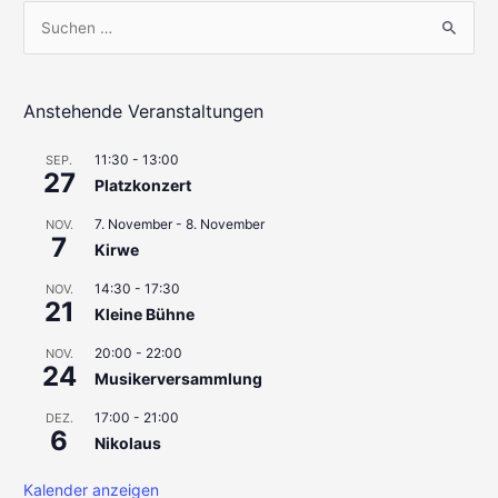
S
u
c
h
Anstehende Veranstaltungen
e
11:30
-
13:00
SEP.
n
27
Platzkonzert
n
7. November
-
8. November
a
NOV.
7
Kirwe
c
h
14:30
-
17:30
NOV.
21
Kleine Bühne
:
20:00
-
22:00
NOV.
24
Musikerversammlung
17:00
-
21:00
DEZ.
6
Nikolaus
Kalender anzeigen