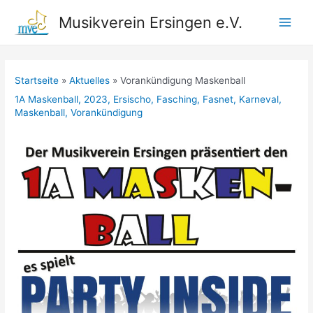
Zum
Musikverein Ersingen e.V.
Inhalt
Main
springen
Men
Startseite
Aktuelles
Vorankündigung Maskenball
1A Maskenball
,
2023
,
Ersischo
,
Fasching
,
Fasnet
,
Karneval
,
Maskenball
,
Vorankündigung