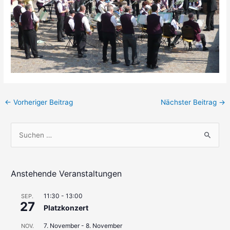
Beitragsnavigation
←
Vorheriger Beitrag
Nächster Beitrag
→
S
u
c
h
Anstehende Veranstaltungen
e
11:30
-
13:00
SEP.
n
27
Platzkonzert
n
7. November
-
8. November
a
NOV.