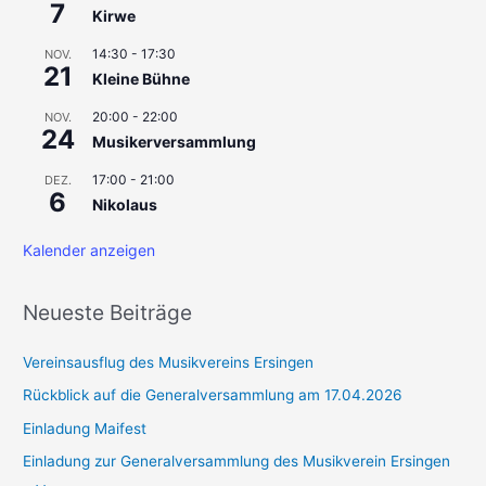
7
Kirwe
c
h
14:30
-
17:30
NOV.
21
Kleine Bühne
:
20:00
-
22:00
NOV.
24
Musikerversammlung
17:00
-
21:00
DEZ.
6
Nikolaus
Kalender anzeigen
Neueste Beiträge
Vereinsausflug des Musikvereins Ersingen
Rückblick auf die Generalversammlung am 17.04.2026
Einladung Maifest
Einladung zur Generalversammlung des Musikverein Ersingen