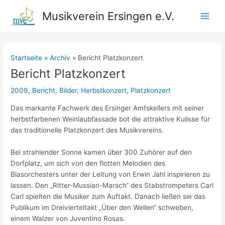
Zum
Musikverein Ersingen e.V.
Inhalt
Main
springen
Men
Startseite
Archiv
Bericht Platzkonzert
Bericht Platzkonzert
2009
,
Bericht
,
Bilder
,
Herbstkonzert
,
Platzkonzert
Das markante Fachwerk des Ersinger Amtskellers mit seiner
herbstfarbenen Weinlaubfassade bot die attraktive Kulisse für
das traditionelle Platzkonzert des Musikvereins.
Bei strahlender Sonne kamen über 300 Zuhörer auf den
Dorfplatz, um sich von den flotten Melodien des
Blasorchesters unter der Leitung von Erwin Jahl inspirieren zu
lassen. Den „Ritter-Mussian-Marsch“ des Stabstrompeters Carl
Carl spielten die Musiker zum Auftakt. Danach ließen sie das
Publikum im Dreivierteltakt „Über den Wellen“ schweben,
einem Walzer von Juventino Rosas.